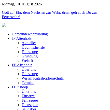
Montag, 10. August 2026
Jahr
Monat
Jahr
Monat
Gott zur Ehr, dem Nächsten zur Wehr, drum geh auch Du zur
Feuerwehr!
Gemeindewehrführung
JF Altenholz
Aktuelles
Übungsdienste
Fahrzeuge
Gründung
Freizeit
FF Altenholz
Über uns
Fahrzeuge
Wir im Katastrophenschutz
Termine
FF Knoop
Über uns
Einsätze
Fahrzeuge
Dienstplan
Sei dabei