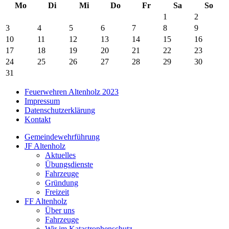
Mo
Di
Mi
Do
Fr
Sa
So
1
2
3
4
5
6
7
8
9
10
11
12
13
14
15
16
17
18
19
20
21
22
23
24
25
26
27
28
29
30
31
Feuerwehren Altenholz 2023
Impressum
Datenschutzerklärung
Kontakt
Gemeindewehrführung
JF Altenholz
Aktuelles
Übungsdienste
Fahrzeuge
Gründung
Freizeit
FF Altenholz
Über uns
Fahrzeuge
Wir im Katastrophenschutz