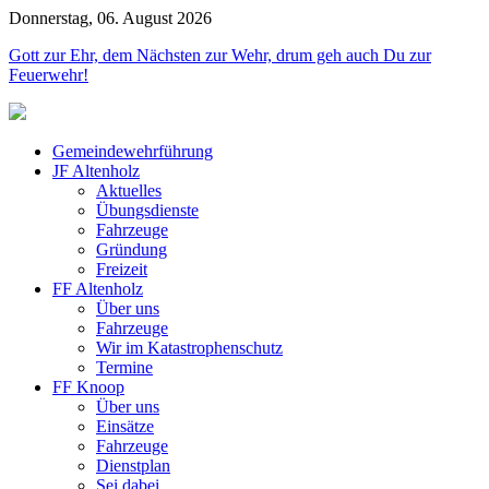
Donnerstag, 06. August 2026
Jahr
Monat
Jahr
Monat
Gott zur Ehr, dem Nächsten zur Wehr, drum geh auch Du zur
Feuerwehr!
Gemeindewehrführung
JF Altenholz
Aktuelles
Übungsdienste
Fahrzeuge
Gründung
Freizeit
FF Altenholz
Über uns
Fahrzeuge
Wir im Katastrophenschutz
Termine
FF Knoop
Über uns
Einsätze
Fahrzeuge
Dienstplan
Sei dabei