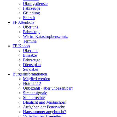
Übungsdienste
Fahrzeuge
Gründung
Freizeit
FF Altenholz
Über uns
Fahrzeuge
Wir im Katastrophenschutz
Termine
FF Knoop
Über uns
Einsätze
Fahrzeuge
Dienstplan
Sei dabei
Bürgerinformationen
Mitglied werden
Notruf 112
Unbezahlt - aber unbezahlbar!
Sirenensignale
Sonderrechte
Blaulicht und Martinshorn
Aufgaben der Feuerwehr
Hausnummer angebracht?
Verhalten bei Unwetter