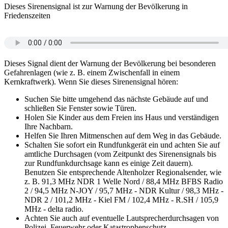
Dieses Sirenensignal ist zur Warnung der Bevölkerung in
Friedenszeiten
Dieses Signal dient der Warnung der Bevölkerung bei besonderen
Gefahrenlagen (wie z. B. einem Zwischenfall in einem
Kernkraftwerk). Wenn Sie dieses Sirenensignal hören:
Suchen Sie bitte umgehend das nächste Gebäude auf und
schließen Sie Fenster sowie Türen.
Holen Sie Kinder aus dem Freien ins Haus und verständigen
Ihre Nachbarn.
Helfen Sie Ihren Mitmenschen auf dem Weg in das Gebäude.
Schalten Sie sofort ein Rundfunkgerät ein und achten Sie auf
amtliche Durchsagen (vom Zeitpunkt des Sirenensignals bis
zur Rundfunkdurchsage kann es einige Zeit dauern).
Benutzen Sie entsprechende Altenholzer Regionalsender, wie
z. B. 91,3 MHz NDR 1 Welle Nord / 88,4 MHz BFBS Radio
2 / 94,5 MHz N-JOY / 95,7 MHz - NDR Kultur / 98,3 MHz -
NDR 2 / 101,2 MHz - Kiel FM / 102,4 MHz - R.SH / 105,9
MHz - delta radio.
Achten Sie auch auf eventuelle Lautsprecherdurchsagen von
Polizei, Feuerwehr oder Katastrophenschutz.