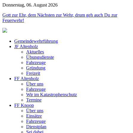
Donnerstag, 06. August 2026
Jahr
Monat
Jahr
Monat
Gott zur Ehr, dem Nächsten zur Wehr, drum geh auch Du zur
Feuerwehr!
Gemeindewehrführung
JF Altenholz
Aktuelles
Übungsdienste
Fahrzeuge
Gründung
Freizeit
FF Altenholz
Über uns
Fahrzeuge
Wir im Katastrophenschutz
Termine
FF Knoop
Über uns
Einsätze
Fahrzeuge
Dienstplan
Sei dabei