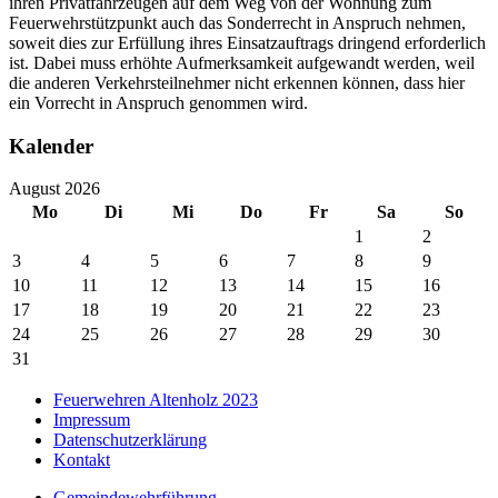
ihren Privatfahrzeugen auf dem Weg von der Wohnung zum
Feuerwehrstützpunkt auch das Sonderrecht in Anspruch nehmen,
soweit dies zur Erfüllung ihres Einsatzauftrags dringend erforderlich
ist. Dabei muss erhöhte Aufmerksamkeit aufgewandt werden, weil
die anderen Verkehrsteilnehmer nicht erkennen können, dass hier
ein Vorrecht in Anspruch genommen wird.
Kalender
August 2026
Mo
Di
Mi
Do
Fr
Sa
So
1
2
3
4
5
6
7
8
9
10
11
12
13
14
15
16
17
18
19
20
21
22
23
24
25
26
27
28
29
30
31
Feuerwehren Altenholz 2023
Impressum
Datenschutzerklärung
Kontakt
Gemeindewehrführung