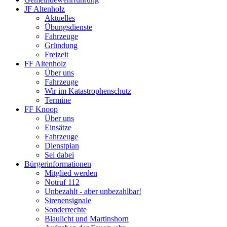
JF Altenholz
Aktuelles
Übungsdienste
Fahrzeuge
Gründung
Freizeit
FF Altenholz
Über uns
Fahrzeuge
Wir im Katastrophenschutz
Termine
FF Knoop
Über uns
Einsätze
Fahrzeuge
Dienstplan
Sei dabei
Bürgerinformationen
Mitglied werden
Notruf 112
Unbezahlt - aber unbezahlbar!
Sirenensignale
Sonderrechte
Blaulicht und Martinshorn