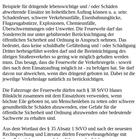
Beispiele für dringende lebenswichtige und / oder Schäden
abwehrende Einsätze im hoheitlichen Auftrag können u. a. sein:
Schadenfeuer, schwere Verkehrsunfälle, Eisenbahnunglücke,
Flugzeugabstürze, Explosionen, Chemieunfälle,
Überschwemmungen oder Unwetter. Die Feuerwehr darf das
Sonderrecht nur unter gebührender Berücksichtigung der
öffentlichen Sicherheit und Ordnung in Anspruch nehmen. Das
bedeutet, dass keine schuldhafte Gefährdung und / oder Schädigung
Dritter herbeigeführt werden darf und die Beeinträchtigung des
übrigen Straßenverkehrs so gering wie möglich gehalten werden
muss. Das besagt, dass die Feuerwehr die Verkehrsregeln - soweit
dies nach dem Einsatzauftrag möglich ist - zu befolgen hat. Sie darf
davon nur abweichen, wenn dies dringend geboten ist. Dabei ist die
jeweilige Verkehrslage natürlich zu berücksichtigen.
Die Fahrzeuge der Feuerwehr dürfen nach § 38 StVO blaues
Blinklicht zusammen mit dem Einsatzhorn verwenden, wenn
höchste Eile geboten ist, um Menschenleben zu retten oder schwere
gesundheitliche Schäden abzuwenden, eine Gefahr für die
öffentliche Sicherheit und Ordnung abzuwenden oder bedeutende
Sachwerte zu erhalten sind.
Aus dem Wortlaut des § 35 Absatz 1 StVO und nach der neuesten
Rechtsprechung und Literatur dürfen Feuerwehrangehörige mit