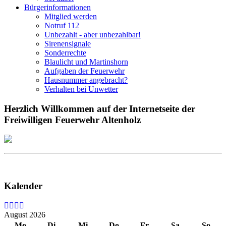
Bürgerinformationen
Mitglied werden
Notruf 112
Unbezahlt - aber unbezahlbar!
Sirenensignale
Sonderrechte
Blaulicht und Martinshorn
Aufgaben der Feuerwehr
Hausnummer angebracht?
Verhalten bei Unwetter
Herzlich Willkommen auf der Internetseite der
Freiwilligen Feuerwehr Altenholz
Kalender
August 2026
Mo
Di
Mi
Do
Fr
Sa
So