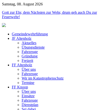
Samstag, 08. August 2026
Jahr
Monat
Jahr
Monat
Gott zur Ehr, dem Nächsten zur Wehr, drum geh auch Du zur
Feuerwehr!
Gemeindewehrführung
JF Altenholz
Aktuelles
Übungsdienste
Fahrzeuge
Gründung
Freizeit
FF Altenholz
Über uns
Fahrzeuge
Wir im Katastrophenschutz
Termine
FF Knoop
Über uns
Einsätze
Fahrzeuge
Dienstplan
Sei dabei